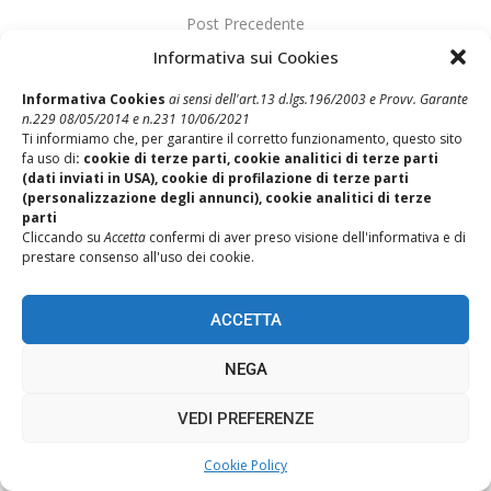
Post Precedente
Siglato Accordo Vap 2022 (in erogazione nel giugno 2023)
Informativa sui Cookies
Post Successivo
Informativa Cookies
ai sensi dell'art.13 d.lgs.196/2003 e Provv. Garante
VAP 2022 (in erogazione 2023) – Comunicato Unitario con
n.229 08/05/2014 e n.231 10/06/2021
tabelle importi
Ti informiamo che, per garantire il corretto funzionamento, questo sito
fa uso di
: cookie di terze parti, cookie analitici di terze parti
(dati inviati in USA), cookie di profilazione di terze parti
(personalizzazione degli annunci), cookie analitici di terze
parti
Cliccando su
Accetta
confermi di aver preso visione dell'informativa e di
prestare consenso all'uso dei cookie.
ACCETTA
REALIZZAZIONE SITI WEB ITALA
NEGA
TORNA SU
VEDI PREFERENZE
Cookie Policy