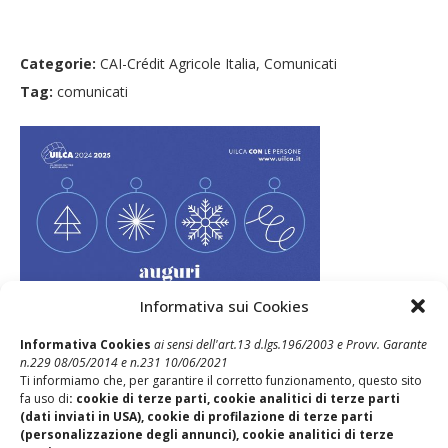
Categorie:
CAI-Crédit Agricole Italia, Comunicati
Tag:
comunicati
Informativa sui Cookies
Informativa Cookies
ai sensi dell'art.13 d.lgs.196/2003 e Provv. Garante
n.229 08/05/2014 e n.231 10/06/2021
Ti informiamo che, per garantire il corretto funzionamento, questo sito
fa uso di
: cookie di terze parti, cookie analitici di terze parti
Post Precedente
(dati inviati in USA), cookie di profilazione di terze parti
Il deserto che avanza – Puntata N. 4
(personalizzazione degli annunci), cookie analitici di terze