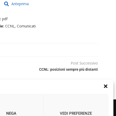
Anteprima
e:
pdf
ie:
CCNL, Comunicati
Post Successivo
CCNL: posizioni sempre più distanti
NEGA
VEDI PREFERENZE