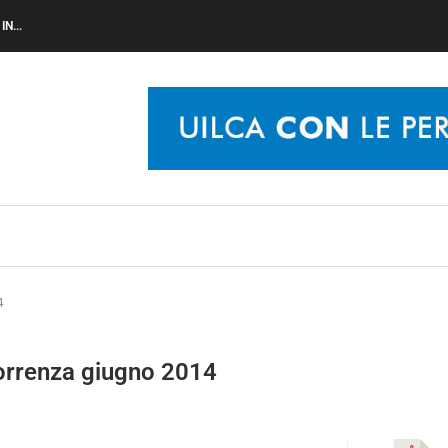
N...
4
orrenza giugno 2014