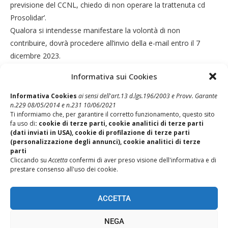
previsione del CCNL, chiedo di non operare la trattenuta cd
Prosolidar’.
Qualora si intendesse manifestare la volontà di non
contribuire, dovrà procedere all’invio della e-mail entro il 7
dicembre 2023.
Informativa sui Cookies
Informativa Cookies
ai sensi dell'art.13 d.lgs.196/2003 e Provv. Garante
n.229 08/05/2014 e n.231 10/06/2021
Ti informiamo che, per garantire il corretto funzionamento, questo sito
fa uso di
: cookie di terze parti, cookie analitici di terze parti
Post Precedente
(dati inviati in USA), cookie di profilazione di terze parti
Indennità di Famiglia 2023
(personalizzazione degli annunci), cookie analitici di terze
parti
Post Successivo
Cliccando su
Accetta
confermi di aver preso visione dell'informativa e di
Adesione al Piano Sanitario Unisalute 2024-2025
prestare consenso all'uso dei cookie.
ACCETTA
NEGA