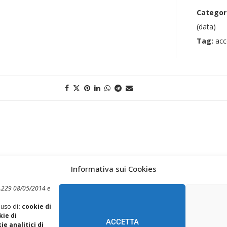
Categor
(data)
Tag:
acc
Informativa sui Cookies
 n.229 08/05/2014 e
REALIZZAZIONE SITI WEB ITALA
 uso di
: cookie di
kie di
ACCETTA
TORNA SU
e analitici di