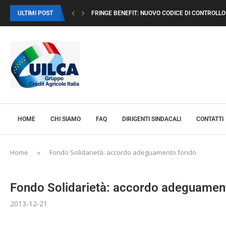
ULTIMI POST
FRINGE BENEFIT: NUOVO CODICE DI CONTROLLO I
HOME
CHI SIAMO
FAQ
DIRIGENTI SINDACALI
CONTATTI
Home
»
Fondo Solidarietà: accordo adeguamento fondo
Fondo Solidarietà: accordo adeguamen
2013-12-21