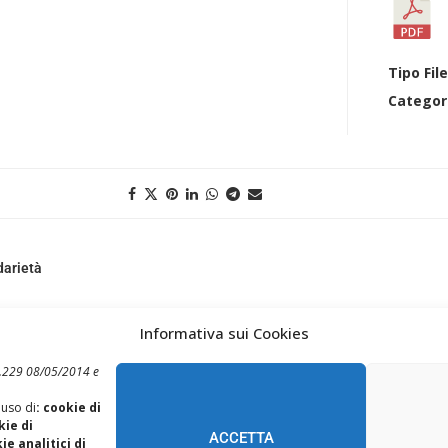
Tipo Fil
Categor
darietà
Informativa sui Cookies
 n.229 08/05/2014 e
 uso di
: cookie di
REALIZZAZIONE SITI WEB ITALA
kie di
ACCETTA
e analitici di