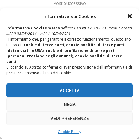
Post Successivo
Iniziativa Destinazione Cliente
Informativa sui Cookies
Informativa Cookies
ai sensi dell'art.13 d.lgs.196/2003 e Provv. Garante
n.229 08/05/2014 e n.231 10/06/2021
Ti informiamo che, per garantire il corretto funzionamento, questo sito
fa uso di
: cookie di terze parti, cookie analitici di terze parti
(dati inviati in USA), cookie di profilazione di terze parti
(personalizzazione degli annunci), cookie analitici di terze
parti
Cliccando su
Accetta
confermi di aver preso visione dell'informativa e di
prestare consenso all'uso dei cookie.
REALIZZAZIONE SITI WEB ITALA
TORNA SU
ACCETTA
NEGA
VEDI PREFERENZE
Cookie Policy