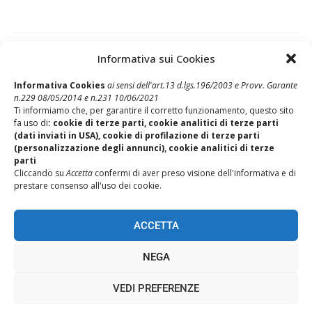
Informativa sui Cookies
Post Precedente
Informativa Cookies
ai sensi dell'art.13 d.lgs.196/2003 e Provv. Garante
n.229 08/05/2014 e n.231 10/06/2021
Il Megafono n.5 – Speciale Codice Etico
Ti informiamo che, per garantire il corretto funzionamento, questo sito
fa uso di
: cookie di terze parti, cookie analitici di terze parti
Post Successivo
(dati inviati in USA), cookie di profilazione di terze parti
Istruzioni Rinnovo Ticket Pellegrini scaduti 31.12.2025
(personalizzazione degli annunci), cookie analitici di terze
parti
Cliccando su
Accetta
confermi di aver preso visione dell'informativa e di
prestare consenso all'uso dei cookie.
ACCETTA
NEGA
REALIZZAZIONE SITI WEB ITALA
VEDI PREFERENZE