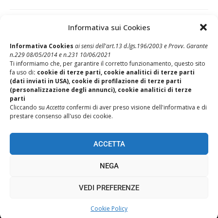
Informativa sui Cookies
Post Precedente
Informativa Cookies
ai sensi dell'art.13 d.lgs.196/2003 e Provv. Garante
n.229 08/05/2014 e n.231 10/06/2021
Semestrale DR Romagna
Ti informiamo che, per garantire il corretto funzionamento, questo sito
fa uso di
: cookie di terze parti, cookie analitici di terze parti
Post Successivo
(dati inviati in USA), cookie di profilazione di terze parti
Revisioni Organizzative Servizio Clienti e Bom e VAP
(personalizzazione degli annunci), cookie analitici di terze
parti
Cliccando su
Accetta
confermi di aver preso visione dell'informativa e di
prestare consenso all'uso dei cookie.
ACCETTA
NEGA
REALIZZAZIONE SITI WEB ITALA
VEDI PREFERENZE
Cookie Policy
TORNA SU