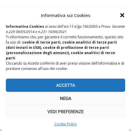
Post Precedente
Informativa sui Cookies
RC Capofamiglia: modulo denuncia sinistro
Informativa Cookies
ai sensi dell'art.13 d.lgs.196/2003 e Provv. Garante
Post Successivo
n.229 08/05/2014 e n.231 10/06/2021
Rela Broker – Fascicolo Informativo 2017
Ti informiamo che, per garantire il corretto funzionamento, questo sito
fa uso di
: cookie di terze parti, cookie analitici di terze parti
(dati inviati in USA), cookie di profilazione di terze parti
(personalizzazione degli annunci), cookie analitici di terze
parti
Cliccando su
Accetta
confermi di aver preso visione dell'informativa e di
prestare consenso all'uso dei cookie.
ACCETTA
REALIZZAZIONE SITI WEB ITALA
NEGA
TORNA SU
VEDI PREFERENZE
Cookie Policy