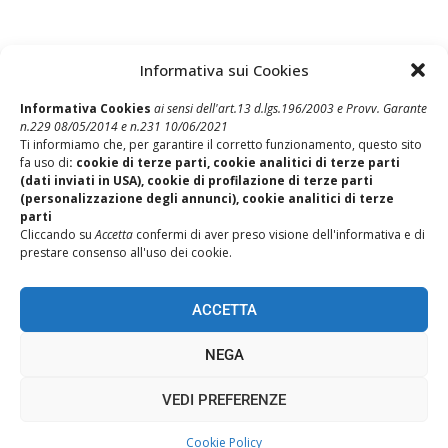
Informativa sui Cookies
Informativa Cookies
ai sensi dell'art.13 d.lgs.196/2003 e Provv. Garante
n.229 08/05/2014 e n.231 10/06/2021
Post Precedente
Ti informiamo che, per garantire il corretto funzionamento, questo sito
Comunicato Unitario OO.SS. – Accordo Smart Working ed Easy
fa uso di
: cookie di terze parti, cookie analitici di terze parti
Learning
(dati inviati in USA), cookie di profilazione di terze parti
(personalizzazione degli annunci), cookie analitici di terze
Post Successivo
parti
CCNL del Credito: in arrivo la terza tranche di aumenti
Cliccando su
Accetta
confermi di aver preso visione dell'informativa e di
contrattuali
prestare consenso all'uso dei cookie.
ACCETTA
NEGA
VEDI PREFERENZE
Cookie Policy