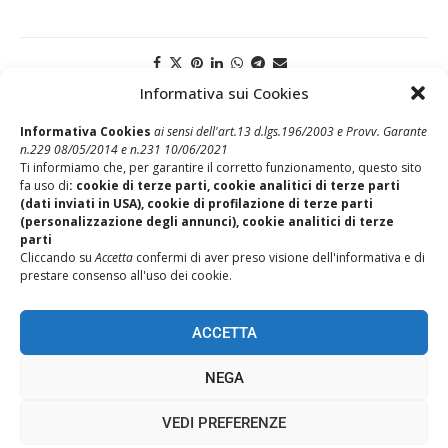
Informativa sui Cookies
Post Precedente
Informativa Cookies
ai sensi dell'art.13 d.lgs.196/2003 e Provv. Garante
Scheda ItalUIL su prestazioni L104 decreto Cura Italia
n.229 08/05/2014 e n.231 10/06/2021
Ti informiamo che, per garantire il corretto funzionamento, questo sito
Post Successivo
fa uso di
: cookie di terze parti, cookie analitici di terze parti
Scheda ItalUIL su indennità professionisti, autonomi, cococo,
(dati inviati in USA), cookie di profilazione di terze parti
ecc
(personalizzazione degli annunci), cookie analitici di terze
parti
Cliccando su
Accetta
confermi di aver preso visione dell'informativa e di
prestare consenso all'uso dei cookie.
ACCETTA
NEGA
REALIZZAZIONE SITI WEB ITALA
VEDI PREFERENZE