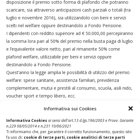
disposizione il premio sotto forma di plafondo che potranno
scaricare, sia attraverso anticipazioni cash parziali o totali (tra
luglio e novembre 2016), sia utilizzandolo con beni e servizi
scelti nel welfare oppure destinandolo a Fondo Pensione.
I dipendenti con reddito superiore ad € 50.000,00 percepiranno
la somma lora pari al 50% del premio nella busta paga di luglio
e l’equivalente valore netto, pari al rimanente 50% come
plafond welfare, utilizzabile per beni e servizi oppure
destinandolo a Fondo Pensione.
Quest’anno la legge amplia le possibilità di utilizzo del premio
welfare: spese sanitarie, assistenza familiari, previdenza
complementare, mutui e prestili al consumo, scuola, asili nido,
voucher sport e tempo libero, ecc.
Informativa sui Cookies
Informativa Cookies
ai sensi dell'art.13 d.lgs.196/2003 e Provv. Garante
n.229 08/05/2014 e n.231 10/06/2021
Ti informiamo che, per garantire il corretto funzionamento, questo sito
fa uso di
: cookie di terze parti, cookie analitici di terze parti
Post Precedente