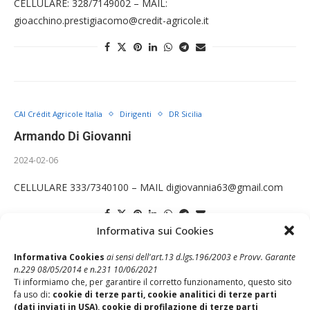
CELLULARE: 328/7149002 – MAIL:
gioacchino.prestigiacomo@credit-agricole.it
CAI Crédit Agricole Italia
Dirigenti
DR Sicilia
Armando Di Giovanni
2024-02-06
CELLULARE 333/7340100 – MAIL digiovannia63@gmail.com
Informativa sui Cookies
Informativa Cookies
ai sensi dell'art.13 d.lgs.196/2003 e Provv. Garante
n.229 08/05/2014 e n.231 10/06/2021
CAI Crédit Agricole Italia
Dirigenti
DR Sicilia
Ti informiamo che, per garantire il corretto funzionamento, questo sito
fa uso di
: cookie di terze parti, cookie analitici di terze parti
Roberto Bruno
(dati inviati in USA), cookie di profilazione di terze parti