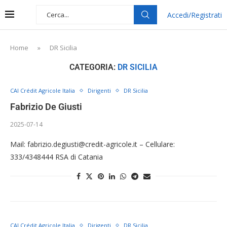
Accedi/Registrati
Home
»
DR Sicilia
CATEGORIA:
DR SICILIA
CAI Crédit Agricole Italia
Dirigenti
DR Sicilia
Fabrizio De Giusti
2025-07-14
Mail: fabrizio.degiusti@credit-agricole.it – Cellulare:
333/4348444 RSA di Catania
CAI Crédit Agricole Italia
Dirigenti
DR Sicilia