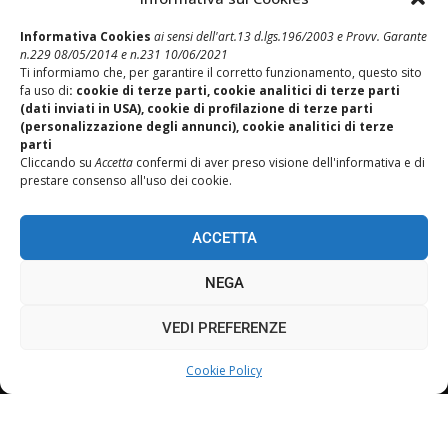
Informativa Cookies
ai sensi dell'art.13 d.lgs.196/2003 e Provv. Garante
n.229 08/05/2014 e n.231 10/06/2021
Ti informiamo che, per garantire il corretto funzionamento, questo sito
Post Precedente
fa uso di
: cookie di terze parti, cookie analitici di terze parti
Ottimizzazione dei processi di Post Vendita e del Supporto
(dati inviati in USA), cookie di profilazione di terze parti
Operativo
(personalizzazione degli annunci), cookie analitici di terze
parti
Post Successivo
Cliccando su
Accetta
confermi di aver preso visione dell'informativa e di
Deliberata la fusione per incorporazione del Consorzio in CAI
prestare consenso all'uso dei cookie.
ACCETTA
NEGA
VEDI PREFERENZE
Cookie Policy
REALIZZAZIONE SITI WEB ITALA
TORNA SU