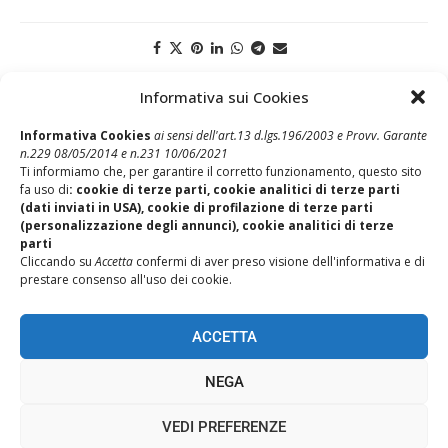
Informativa sui Cookies
Post Precedente
Tanto tuonò che piovve….Il bollente autunno tra Ferie,
Informativa Cookies
ai sensi dell'art.13 d.lgs.196/2003 e Provv. Garante
exFestività, Sistema Incentivante, Organici
n.229 08/05/2014 e n.231 10/06/2021
Ti informiamo che, per garantire il corretto funzionamento, questo sito
Post Successivo
fa uso di
: cookie di terze parti, cookie analitici di terze parti
25 novembre: Giornata Mondiale per l’eliminazione della
(dati inviati in USA), cookie di profilazione di terze parti
violenza contro le donne
(personalizzazione degli annunci), cookie analitici di terze
parti
Cliccando su
Accetta
confermi di aver preso visione dell'informativa e di
prestare consenso all'uso dei cookie.
ACCETTA
NEGA
REALIZZAZIONE SITI WEB ITALA
VEDI PREFERENZE