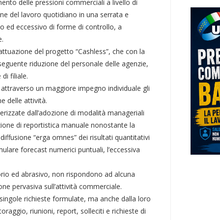
to delle pressioni commerciali a livello di
e del lavoro quotidiano in una serrata e
o ed eccessivo di forme di controllo, a
e.
’attuazione del progetto “Cashless”, che con la
nseguente riduzione del personale delle agenzie,
i filiale.
attraverso un maggiore impegno individuale gli
e delle attività.
rizzate dall’adozione di modalità manageriali
zione di reportistica manuale nonostante la
diffusione “erga omnes” dei risultati quantitativi
mulare forecast numerici puntuali, l’eccessiva
torio ed abrasivo, non rispondono ad alcuna
e pervasiva sull’attività commerciale.
singole richieste formulate, ma anche dalla loro
aggio, riunioni, report, solleciti e richieste di