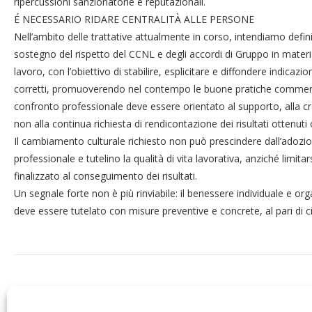
ripercussioni sanzionatorie e reputazionali.
É NECESSARIO RIDARE CENTRALITÀ ALLE PERSONE
Nell’ambito delle trattative attualmente in corso, intendiamo defi
sostegno del rispetto del CCNL e degli accordi di Gruppo in materi
lavoro, con l’obiettivo di stabilire, esplicitare e diffondere indica
corretti, promuoverendo nel contempo le buone pratiche commercial
confronto professionale deve essere orientato al supporto, alla cr
non alla continua richiesta di rendicontazione dei risultati ottenuti
Il cambiamento culturale richiesto non può prescindere dall’adozione
professionale e tutelino la qualità di vita lavorativa, anziché limit
finalizzato al conseguimento dei risultati.
Un segnale forte non è più rinviabile: il benessere individuale e or
deve essere tutelato con misure preventive e concrete, al pari di ciò
Post Precedente