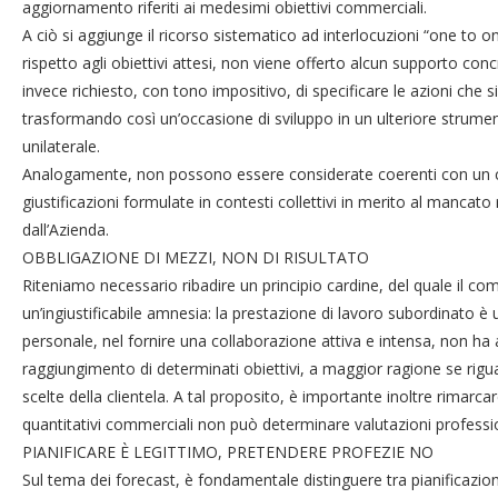
aggiornamento riferiti ai medesimi obiettivi commerciali.
A ciò si aggiunge il ricorso sistematico ad interlocuzioni “one to o
rispetto agli obiettivi attesi, non viene offerto alcun supporto
invece richiesto, con tono impositivo, di specificare le azioni che s
trasformando così un’occasione di sviluppo in un ulteriore strume
unilaterale.
Analogamente, non possono essere considerate coerenti con un cor
giustificazioni formulate in contesti collettivi in merito al mancato
dall’Azienda.
OBBLIGAZIONE DI MEZZI, NON DI RISULTATO
Riteniamo necessario ribadire un principio cardine, del quale il 
un’ingiustificabile amnesia: la prestazione di lavoro subordinato è u
personale, nel fornire una collaborazione attiva e intensa, non ha a
raggiungimento di determinati obiettivi, a maggior ragione se riguarda
scelte della clientela. A tal proposito, è importante inoltre rimarc
quantitativi commerciali non può determinare valutazioni professio
PIANIFICARE È LEGITTIMO, PRETENDERE PROFEZIE NO
Sul tema dei forecast, è fondamentale distinguere tra pianificazio