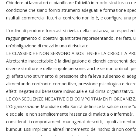
Chiedere ai lavoratori di pianificare l’attività in modo strutturato ri
condizione che siano forniti strumenti adeguati e formazione spec
risultati commerciali futuri al contrario non lo è, e configura una p
L’ordine di produrre forecast si rivela, nella sostanza, un espedient
raggiungimento di obiettivi quantitativi rappresentando, nei fatti, 
un’obbligazione di mezzi in una di risultato.
LE CLASSIFICHE NON SERVONO A SOSTENERE LA CRESCITA PR
Altrettanto inaccettabile è la divulgazione di elenchi contenenti dati 
diverse strutture e delle singole persone, anche se non ordinati pe
gli effetti uno strumento di pressione che fa leva sul senso di ad
alimentando confronto competitivo, pressione psicologica e ricerc
effetti negativi sul benessere individuale e sul clima organizzativo.
LE CONSEGUENZE NEGATIVE DEI COMPORTAMENTI ORGANIZZA
L’Organizzazione Mondiale della Sanità definisce la salute come “
e sociale, e non semplicemente l’assenza di malattia o infermità”
considerati i comportamenti manageriali descritti, i quali alimentano
burnout. Essi implicano altresì l’incremento del rischio di non con