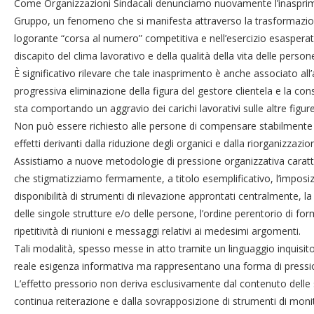
Come Organizzazioni Sindacali denunciamo nuovamente l’inasprimen
Gruppo, un fenomeno che si manifesta attraverso la trasformazion
logorante “corsa al numero” competitiva e nell’esercizio esasperat
discapito del clima lavorativo e della qualità della vita delle person
È significativo rilevare che tale inasprimento è anche associato all
progressiva eliminazione della figura del gestore clientela e la co
sta comportando un aggravio dei carichi lavorativi sulle altre figure d
Non può essere richiesto alle persone di compensare stabilmente 
effetti derivanti dalla riduzione degli organici e dalla riorganizzazion
Assistiamo a nuove metodologie di pressione organizzativa caratte
che stigmatizziamo fermamente, a titolo esemplificativo, l’imposi
disponibilità di strumenti di rilevazione approntati centralmente, la 
delle singole strutture e/o delle persone, l’ordine perentorio di for
ripetitività di riunioni e messaggi relativi ai medesimi argomenti.
Tali modalità, spesso messe in atto tramite un linguaggio inquisi
reale esigenza informativa ma rappresentano una forma di pression
L’effetto pressorio non deriva esclusivamente dal contenuto delle 
continua reiterazione e dalla sovrapposizione di strumenti di monitor